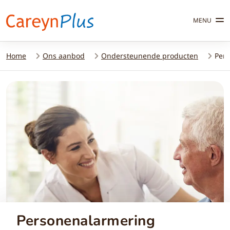
MENU
Home
Ons aanbod
Ondersteunende producten
Per
Personenalarmering