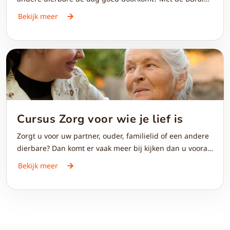
Family klok blijft u eenvoudig betrokken bij het dagelijks
Bekijk meer
leven van iemand met dementie of
geheugenproblemen. De klok biedt niet alleen
duidelijke ondersteuning bij tijd en structuur, maar
helpt ook om contact te onderhouden.
Cursus Zorg voor wie je lief is
Zorgt u voor uw partner, ouder, familielid of een andere
dierbare? Dan komt er vaak meer bij kijken dan u vooraf
denkt. Van persoonlijke verzorging tot veilig helpen bij
Bekijk meer
verplaatsen of omgaan met medicijnen. Dan is soms nét
een beetje extra kennis nodig. Volg dan deze 5 uur
durende online theorie cursus ‘Zorg voor wie je lief is’.