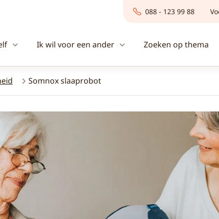
088 - 123 99 88
Vo
elf
Ik wil voor een ander
Zoeken op thema
eid
Somnox slaaprobot