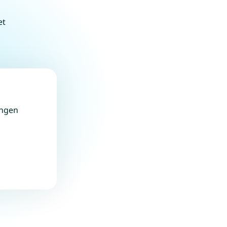
et
ingen