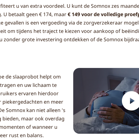
ofiteert u van extra voordeel. U kunt de Somnox zes maand
. U betaalt geen € 174, maar
€ 149 voor de volledige proef
e gevallen is een vergoeding via de zorgverzekeraar mogel
teit om tijdens het traject te kiezen voor aankoop of beëind
 zonder grote investering ontdekken of de Somnox bijdra
hoe de slaaprobot helpt om
tragen en uw lichaam te
ruikers ervaren hierdoor
r piekergedachten en meer
 De Somnox kan niet alleen 's
g bieden, maar ook overdag
smomenten of wanneer u
eer rust en balans.