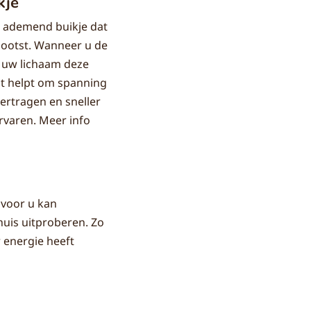
kje
, ademend buikje dat
bootst. Wanneer u de
t uw lichaam deze
t helpt om spanning
vertragen en sneller
rvaren. Meer info
 voor u kan
uis uitproberen. Zo
r energie heeft