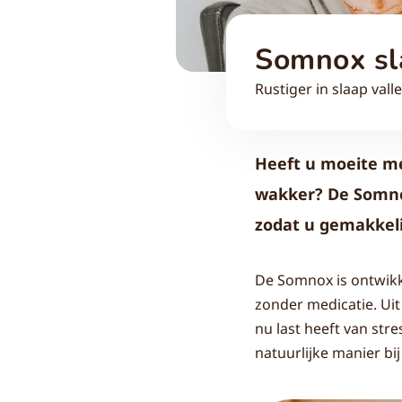
Somnox sl
Rustiger in slaap val
Heeft u moeite met
wakker? De Somnox
zodat u gemakkelij
De Somnox is ontwikk
zonder medicatie. Uit
nu last heeft van st
natuurlijke manier bi