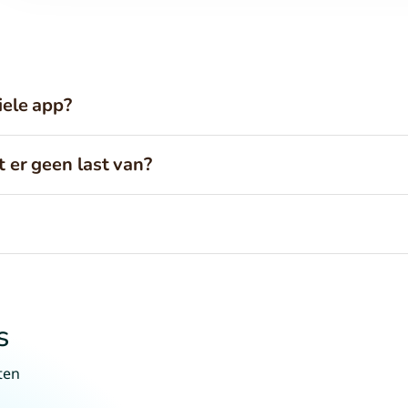
iele app?
t er geen last van?
s
ten