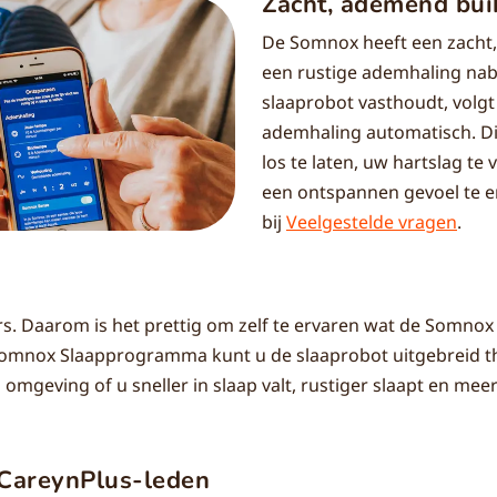
Zacht, ademend bui
De Somnox heeft een zacht
een rustige ademhaling na
slaaprobot vasthoudt, volg
ademhaling automatisch. Di
los te laten, uw hartslag te 
een ontspannen gevoel te e
bij
Veelgestelde vragen
.
s. Daarom is het prettig om zelf te ervaren wat de Somnox
omnox Slaapprogramma kunt u de slaaprobot uitgebreid th
 omgeving of u sneller in slaap valt, rustiger slaapt en mee
 CareynPlus-leden