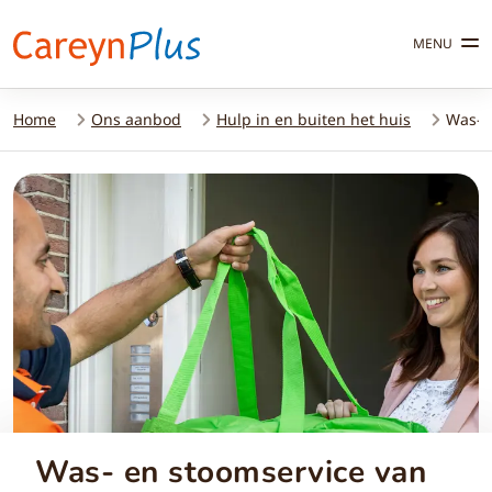
MENU
Home
Ons aanbod
Hulp in en buiten het huis
Was- 
Was- en stoomservice van