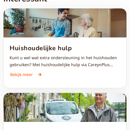
Huishoudelijke hulp
Kunt u wel wat extra ondersteuning in het huishouden
gebruiken? Met huishoudelijke hulp via CareynPlus
vindt u eenvoudig een betrouwbare hulp die past bij uw
Bekijk meer
wensen en situatie. Of het nu gaat om schoonmaken,
stofzuigen, dweilen of andere huishoudelijke taken:
samen zorgen we ervoor dat uw huis schoon en
comfortabel blijft.