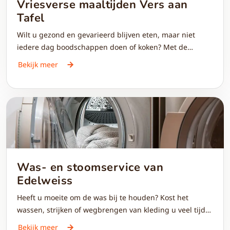
Vriesverse maaltijden Vers aan
Tafel
Wilt u gezond en gevarieerd blijven eten, maar niet
iedere dag boodschappen doen of koken? Met de
vriesverse maaltijden van Vers aan Tafel heeft u altijd
Bekijk meer
een lekkere maaltijd in huis. De maaltijden worden vers
bereid, ingevroren voor behoud van smaak en kwaliteit
en zijn eenvoudig te verwarmen. Geniet van gemak én
lekker eten.
Was- en stoomservice van
Edelweiss
Heeft u moeite om de was bij te houden? Kost het
wassen, strijken of wegbrengen van kleding u veel tijd
en energie? Met de was- en stoomservice van Edelweiss
Bekijk meer