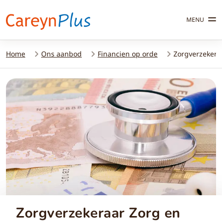
MENU
Home
Ons aanbod
Financien op orde
Zorgverzekera
Zorgverzekeraar Zorg en