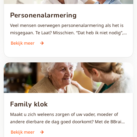
Personenalarmering
Veel mensen overwegen personenalarmering als het is
misgegaan. Te Laat? Misschien. “Dat heb ik niet nodig”,
is vaak de gedachte. Maar weet u: het preventief
Bekijk meer
gebruiken van personenalarmering biedt veiligheid. En
de zekerheid dat er altijd iemand komt als het nodig is.
Family klok
Maakt u zich weleens zorgen of uw vader, moeder of
andere dierbare de dag goed doorkomt? Met de BBrain
Family klok blijft u eenvoudig betrokken bij het dagelijks
Bekijk meer
leven van iemand met dementie of